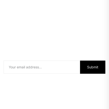
Subscribe our newletters
Donec quam felis, ultricies nec, pellentesqu
eupretium quis, sem
Submit