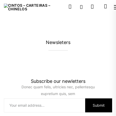
Carrinho
Newsleters
Subscribe our newletters
Donec quam felis, ultricies nec, pellentesqu
eupretium quis, sem
Submit