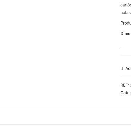
cartõ
notas
Produ
Dime
Ad
REF:
Cate