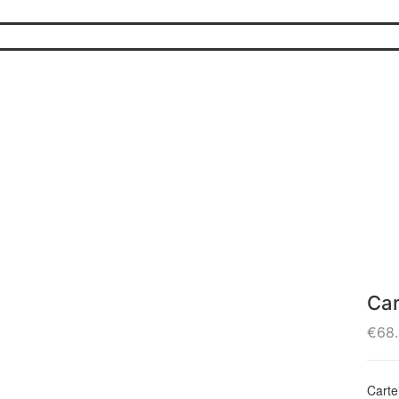
Car
€
68
Carte