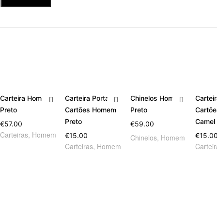
Carteira Homem
Carteira Porta
Chinelos Homem
Cartei
Preto
Cartões Homem
Preto
Cartõ
Preto
Camel
€
57.00
€
59.00
Carteiras
,
Homem
€
15.00
€
15.0
Chinelos
,
Homem
Carteiras
,
Homem
Cartei