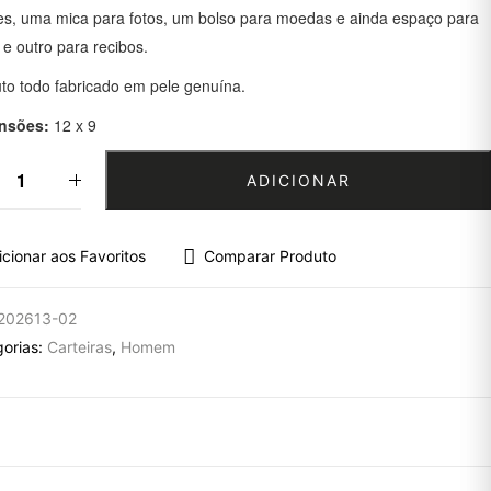
es, uma mica para fotos, um bolso para moedas e ainda espaço para
 e outro para recibos.
to todo fabricado em pele genuína.
nsões:
12 x 9
ADICIONAR
icionar aos Favoritos
Comparar Produto
202613-02
gorias:
Carteiras
,
Homem