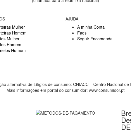
(chamada para a rede fixa nacional)
OS
AJUDA
teiras Mulher
A minha Conta
rteiras Homem
Faqs
tos Mulher
Seguir Encomenda
ntos Homem
inelos Homem
ção alternativa de Litígios de consumo: CNIACC – Centro Nacional de 
Mais informações em portal do consumidor: www.consumidor.pt
Bre
De
DE