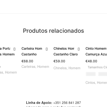
Produtos relacionados
ra Porta
Carteira Homem
Chinelos Homem
Cinto Homem
es Homem
Castanho
Castanho Claro
Camurça Azu
€
68.00
€
59.00
€
48.00
Carteiras
,
Homem
0
Tamanhos Ci
Chinelos
,
Homem
ras
,
Homem
85
105
Cintos
,
Home
Linha de Apoio:
+351 256 841 287