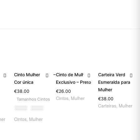
Cinto Mulher Preto –
Cinto de Mulher
Carteira Verde
Cor única
Exclusivo – Preto
Esmeralda para
Mulher
€
38.00
€
26.00
Cintos
,
Mulher
€
38.00
Tamanhos Cintos
Carteiras
,
Mulher
75
85
95
105
her
Cintos
,
Mulher