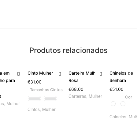
Produtos relacionados
ra em
Cinto Mulher Azul
Carteira Mulher –
Chinelos de
ho para
Rosa
Senhora
€
31.00
€
68.00
€
51.00
Tamanhos Cintos
Carteiras
,
Mulher
0
Cor
75
85
ras
,
Mulher
95
105
Cintos
,
Mulher
Chinelos
,
Mul