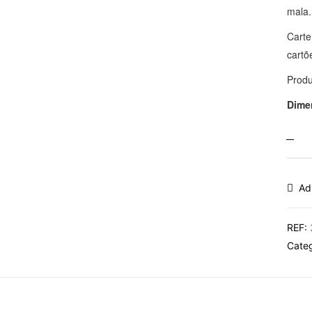
mala.
Carte
cartõ
Produ
Dime
Ad
REF:
Cate