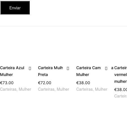
Carteira Azul para
Carteira Mulher
Carteira Camel para
Cartei
Mulher
Preta
Mulher
vermel
mulher
€
73.00
€
72.00
€
38.00
Carteiras
,
Mulher
Carteiras
,
Mulher
Carteiras
,
Mulher
€
38.0
Cartei