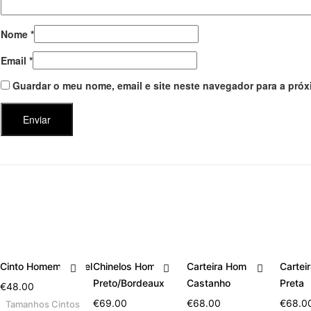
Nome
*
Email
*
Guardar o meu nome, email e site neste navegador para a próx
Cinto Homem Camel
Chinelos Homem
Carteira Homem
Carte
Preto/Bordeaux
Castanho
Preta
€
48.00
€
69.00
€
68.00
€
68.0
Tamanhos Cintos