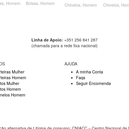
ras
,
Homem
Bolsas
,
Homem
Chinelos
,
Homem
Chinelos
,
Ho
Linha de Apoio:
+351 256 841 287
(chamada para a rede fixa nacional)
OS
AJUDA
teiras Mulher
A minha Conta
rteiras Homem
Faqs
tos Mulher
Seguir Encomenda
ntos Homem
inelos Homem
ção alternativa de Litígios de consumo: CNIACC – Centro Nacional de 