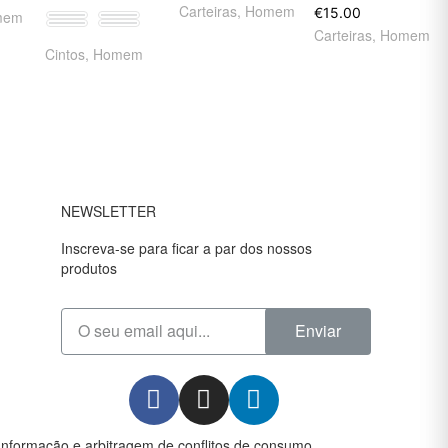
Carteiras
,
Homem
€
15.00
mem
85
95
Carteiras
,
Homem
105
115
Cintos
,
Homem
NEWSLETTER
Inscreva-se para ficar a par dos nossos
produtos
Enviar
Informação e arbitragem de conflitos de consumo.