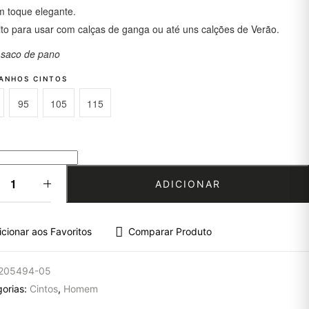
m toque elegante.
ito para usar com calças de ganga ou até uns calções de Verão.
i saco de pano
ANHOS CINTOS
95
105
115
o personalizado
ADICIONAR
icionar aos Favoritos
Comparar Produto
205494-05
gorias:
Cintos
,
Homem