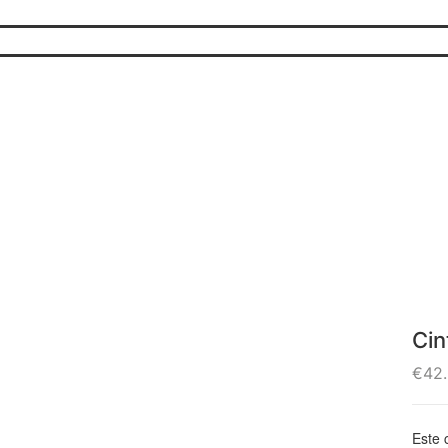
Ci
€
42
Este 