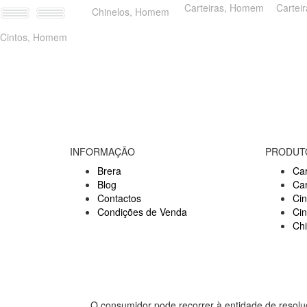
Carteiras
,
Homem
Cartei
Chinelos
,
Homem
85
95
105
115
Cintos
,
Homem
INFORMAÇÃO
PRODUT
Brera
Car
Blog
Ca
Contactos
Cin
Condições de Venda
Ci
Ch
O consumidor pode recorrer à entidade de resolu