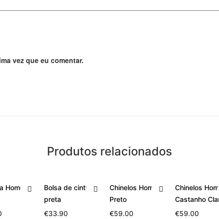
ima vez que eu comentar.
Produtos relacionados
ira Homem
Bolsa de cintura
Chinelos Homem
Chinelos Ho
preta
Preto
Castanho Cla
0
€
33.90
€
59.00
€
59.00