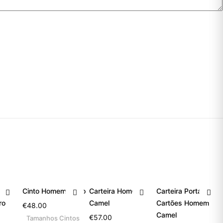
mem
Cinto Homem Preto
Carteira Homem
Carteira Porta
ro
Camel
Cartões Homem
€
48.00
Camel
€
57.00
Tamanhos Cintos