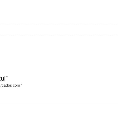
ul”
arcados com
*