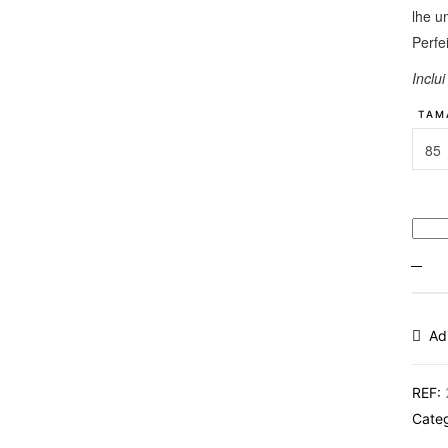
lhe u
Perfe
Inclu
TAM
85
tamanh
Ad
REF:
Cate